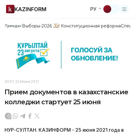
KAZINFORM
РУ
Выборы-2026
Конституционная реформа
Спецп
Тренды:
20:57, 22 Июня 2021
Прием документов в казахстанские
колледжи стартует 25 июня
НУР-СУЛТАН. КАЗИНФОРМ - 25 июня 2021 года в