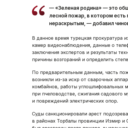
— «Зеленая родина» — это общ
лесной пожар, в котором есть 
нераскрытым, — добавил чино
В данное время турецкая прокуратура и
камер видеонаблюдения, данные о теле
заключения экспертов и результаты тех
причины возгораний и определить степе
По предварительным данным, часть пож
возникли из-за искр от сварочных аппа
комбайнов, работы углошлифовальных 
при пчеловодстве, сжигания садового м
и повреждений электрических опор.
Суды санкционировали арест подозрев
в районах Торбалы провинции Измир и 
был арестован после пожара, вызванно