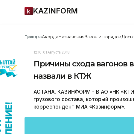
KAZINFORM
Акорда
Назначения
Закон и порядок
Дось
Тренды:
12:10, 01 Августа 2018
Причины схода вагонов 
назвали в КТЖ
АСТАНА. КАЗИНФОРМ - В АО «НК «КТ
грузового состава, который произош
корреспондент МИА «Казинформ».