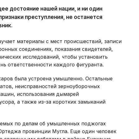
ее достояние нашей нации, и ни один
признаки преступления, не останется
вник.
зучает материалы с мест происшествий, записи
фонных соединениях, показания свидетелей,
нических исследований, чтобы установить
нь ответственности каждого фигуранта.
аров была устроена умышленно. Остальные
ратов, неисправностей зерноуборочных
машин, использования дымарей
усора, а также из-за коротких замыканий
аемых по делам об умышленных поджогах
Ортеджа провинции Мугла. Еще один человек
го сварочными работами в районе Бурхание