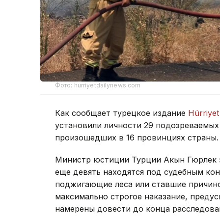
Фото: hurriyetdailynews.com
Как сообщает турецкое издание
Hürriyet
установили личности 29 подозреваемых
произошедших в 16 провинциях страны.
Министр юстиции Турции Акын Гюрлек з
еще девять находятся под судебным кон
поджигающие леса или ставшие причино
максимально строгое наказание, предус
намерены довести до конца расследован