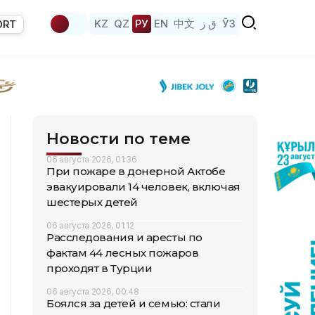
KZ
QZ
РУ
EN
中文
ق ز
ЎЗ
ORT
Новости по теме
06 августа 2026, 01:36
При пожаре в донерной Актобе
эвакуировали 14 человек, включая
шестерых детей
06 августа 2026, 01:12
Расследования и аресты по
фактам 44 лесных пожаров
проходят в Турции
06 августа 2026, 00:48
Боялся за детей и семью: стали