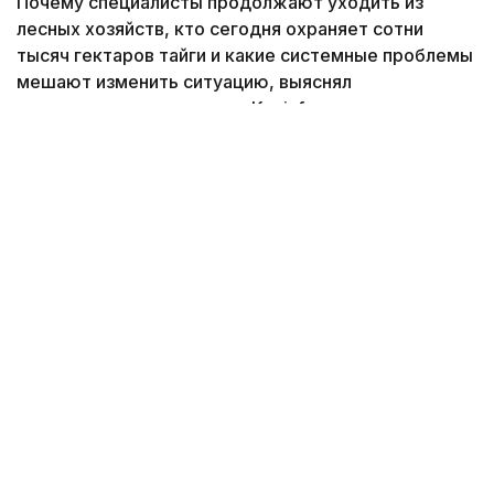
Почему специалисты продолжают уходить из
лесных хозяйств, кто сегодня охраняет сотни
тысяч гектаров тайги и какие системные проблемы
мешают изменить ситуацию, выяснял
корреспондент агентства Kazinform.
Фото: Руслан Мухамедьяров /Kazinform