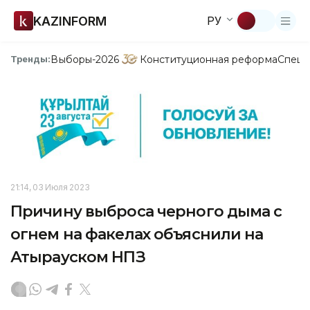
KAZINFORM
РУ
Выборы-2026
Конституционная реформа
Спецп
Тренды:
21:14, 03 Июля 2023
Причину выброса черного дыма с
огнем на факелах объяснили на
Атырауском НПЗ