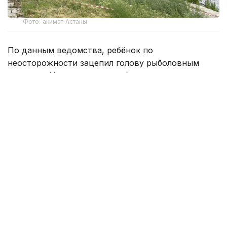
Фото: акимат Астаны
По данным ведомства, ребёнок по
неосторожности зацепил голову рыболовным
крючком. Находившиеся поблизости спасатели,
дежурившие на модульной капсуле, оперативно
оказали пострадавшему первую помощь до
прибытия бригады скорой медицинской помощи.