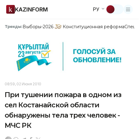
KAZINFORM
РУ
Выборы-2026
Конституционная реформа
Спецп
Тренды:
08:59, 02 Июня 2010
При тушении пожара в одном из
сел Костанайской области
обнаружены тела трех человек -
МЧС РК