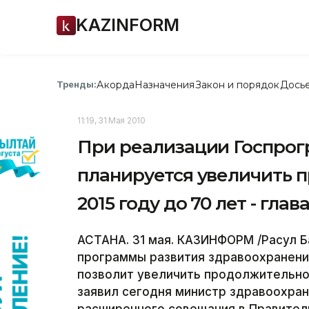
KAZINFORM
Акорда
Назначения
Закон и порядок
Дось
Тренды:
11:19, 31 Мая 2010
При реализации Госпрогр
планируется увеличить 
2015 году до 70 лет - гла
АСТАНА. 31 мая. КАЗИНФОРМ /Расул Б
программы развития здравоохранения
позволит увеличить продолжительнос
заявил сегодня министр здравоохра