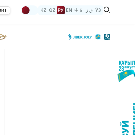
KZ
QZ
РУ
EN
中文
ق ز
ЎЗ
ORT