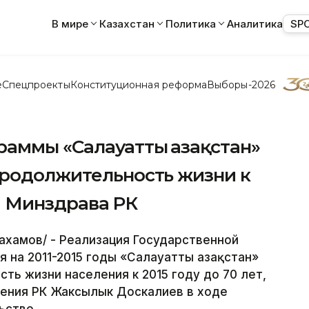
В мире
Казахстан
Политика
Аналитика
SP
е
Спецпроекты
Конституционная реформа
Выборы-2026
аммы «Салауатты Қазақстан»
продолжительность жизни к
ва Минздрава РК
ахамов/ - Реализация Государственной
 на 2011-2015 годы «Салауатты Қазақстан»
ть жизни населения к 2015 году до 70 лет,
нения РК Жаксылык Доскалиев в ходе