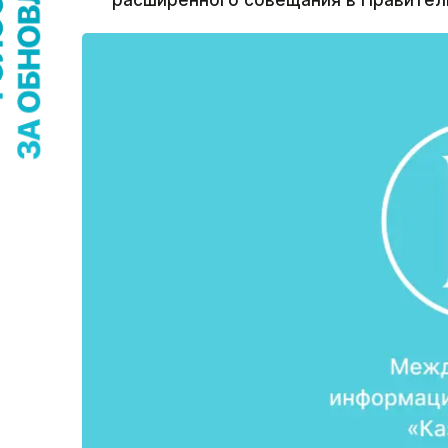
расширенного совещания в Правител