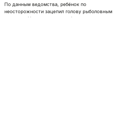
По данным ведомства, ребёнок по
неосторожности зацепил голову рыболовным
крючком. Находившиеся поблизости спасатели,
дежурившие на модульной капсуле, оперативно
оказали пострадавшему первую помощь до
прибытия бригады скорой медицинской помощи.