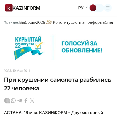
KAZINFORM
РУ
Выборы-2026
Конституционная реформа
Спецп
Тренды:
10:13, 19 Мая 2011
При крушении самолета разбились
22 человека
АСТАНА. 19 мая. КАЗИНФОРМ - Двухмоторный