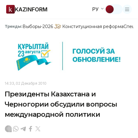
KAZINFORM
РУ
Выборы-2026
Конституционная реформа
Спецп
Тренды:
14:33, 02 Декабря 2010
Президенты Казахстана и
Черногории обсудили вопросы
международной политики