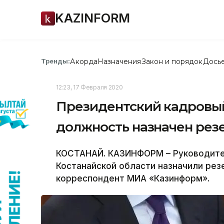
KAZINFORM
Акорда
Назначения
Закон и порядок
Дось
Тренды:
12:23, 17 Февраля 2020
Президентский кадровый
должность назначен резе
КОСТАНАЙ. КАЗИНФОРМ – Руководител
Костанайской области назначили рез
корреспондент МИА «Казинформ».