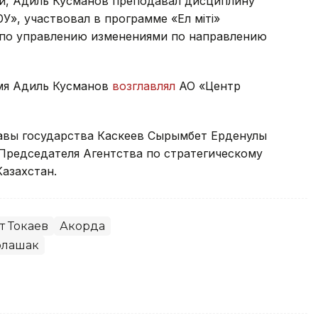
и, Адиль Кусманов преподавал дисциплину
», участвовал в программе «Ел Үміті»
 по управлению изменениями по направлению
емя Адиль Кусманов
возглавлял
АО «Центр
лавы государства Каскеев Сырымбет Ерденулы
Председателя Агентства по стратегическому
азахстан.
 Токаев
Акорда
олашак