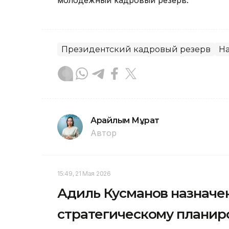
молодежный кадровый резерв.
Президентский кадровый резерв
Н
Арайлым Мұрат
Автор
15:49, 21 Мая 2026
Адиль Кусманов назначе
стратегическому плани