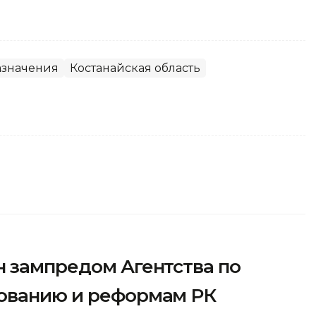
азначения
Костанайская область
н зампредом Агентства по
рованию и реформам РК