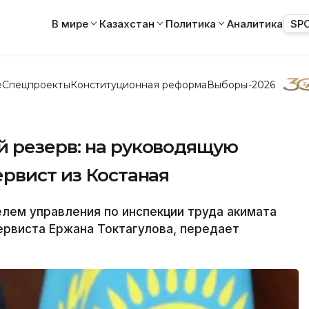
В мире
Казахстан
Политика
Аналитика
SP
е
Спецпроекты
Конституционная реформа
Выборы-2026
 резерв: на руководящую
рвист из Костаная
ем управления по инспекции труда акимата
ервиста Ержана Токтагулова, передает