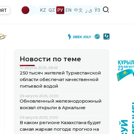
KZ
QZ
РУ
EN
中文
ق ز
ЎЗ
ORT
Новости по теме
10 августа 2026, 08:45
250 тысяч жителей Туркестанской
области обеспечат качественной
питьевой водой
09 августа 2026, 22:00
Обновленный железнодорожный
вокзал открыли в Аркалыке
09 августа 2026, 21:00
В каком регионе Казахстана будет
самая жаркая погода: прогноз на