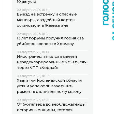
10 августа
09 августа 2026, 19:48
Выезд на встречку и опасные
маневры: свадебный кортеж
остановили в Жезказгане
09 августа 2026, 19:04
13 лет тюрьмы получил горняк за
убийство коллеги в Хромтау
09 августа 2026, 18:19
Иностранец пытался вывезти
незадекларированные $350 тысяч
через КПП «Кордай»
09 августа 2026, 18:05
Хватит ли Костанайской области
угля и успеют ли завершить
ремонт к отопительному сезону
09 августа 2026, 17:28
От бухгалтера до верблюжатницы:
история женщины, которая