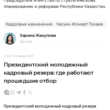
Председателя Агентства по стратегическому
планированию и реформам Республики Казахстан.
Кадровые назначения
Касым-Жомарт Токаев
А
Зарина Жакупова
Автор
11:30, 10 Ноября 2025
Президентский молодежный
кадровый резерв: где работают
прошедшие отбор
Президентский молодежный кадровый резерв