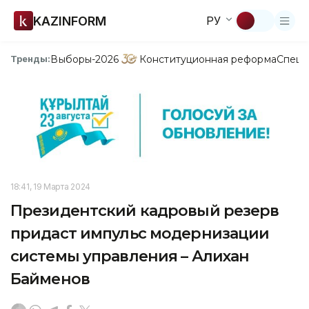
KAZINFORM
РУ
Выборы-2026
Конституционная реформа
Спецп
Тренды:
18:41, 19 Марта 2024
Президентский кадровый резерв
придаст импульс модернизации
системы управления – Алихан
Байменов