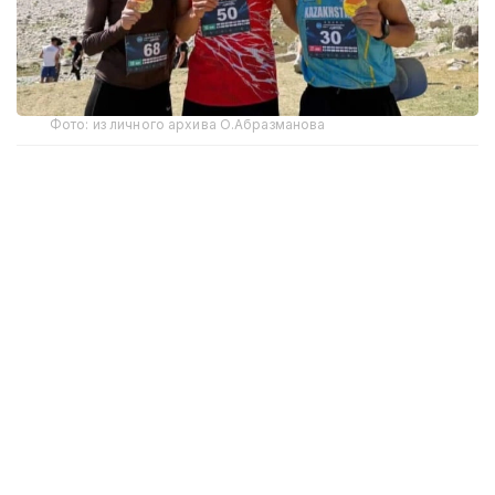
Фото: из личного архива О.Абразманова
Марафон собрал более 200 спортсменов из 18
стран мира, которые приняли участие
в соревнованиях на трех дистанциях — 3 км,
10 км и 21 км. Первое и второе места в забеге
на 21 км завоевали хозяева турнира. Казахстанец
Оразбек Абдрахманов завоевал почетную
«бронзу» турнира.