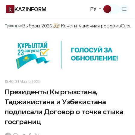
KAZINFORM
РУ
Выборы-2026
Конституционная реформа
Спецп
Тренды:
15:46, 31 Марта 2025
Президенты Кыргызстана,
Таджикистана и Узбекистана
подписали Договор о точке стыка
госграниц