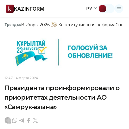
KAZINFORM
РУ
Выборы-2026
Конституционная реформа
Спецп
Тренды:
12:47, 14 Марта 2024
Президента проинформировали о
приоритетах деятельности АО
«Самрук-Қазына»