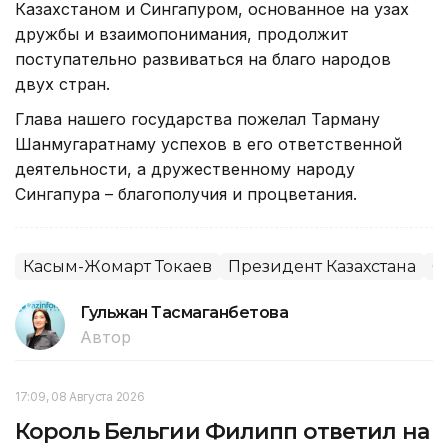
Казахстаном и Сингапуром, основанное на узах
дружбы и взаимопонимания, продолжит
поступательно развиваться на благо народов
двух стран.
Глава нашего государства пожелал Тарману
Шанмугаратнаму успехов в его ответственной
деятельности, а дружественному народу
Сингапура – благополучия и процветания.
Касым-Жомарт Токаев
Президент Казахстана
С
Гульжан Тасмаганбетова
Автор
17:09, 08 Августа 2026
Король Бельгии Филипп ответил на