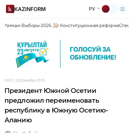
KAZINFORM
РУ
Выборы-2026
Конституционная реформа
Спецп
Тренды:
06:57, 29 Декабря 2015
Президент Южной Осетии
предложил переименовать
республику в Южную Осетию-
Аланию