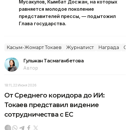
Мусакулов, Кымбат Досжан, на которых
равняется молодое поколение
представителей прессы, — подытожил
Глава государства.
Касым-Жомарт Токаев
Журналист
Награда
С
Гульжан Тасмаганбетова
Автор
18:11, 22 Июня 2026
От Среднего коридора до ИИ:
Токаев представил видение
сотрудничества с ЕС