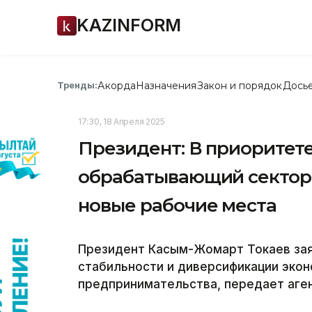
KAZINFORM
Акорда
Назначения
Закон и порядок
Дось
Тренды:
17:30, 18 Апреля 2025
Президент: В приоритет
обрабатывающий сектор
новые рабочие места
Президент Касым-Жомарт Токаев зая
стабильности и диверсификации экон
предпринимательства,
передает аген