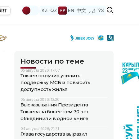
KZ
QZ
РУ
EN
中文
ق ز
ЎЗ
ORT
Новости по теме
05 августа 2026, 17:07
Токаев поручил усилить
поддержку МСБ и повысить
доступность жилья
05 августа 2026, 12:20
Высказывания Президента
Токаева за более чем 30 лет
объединили в одной книге
04 августа 2026, 21:21
Глава государства выразил