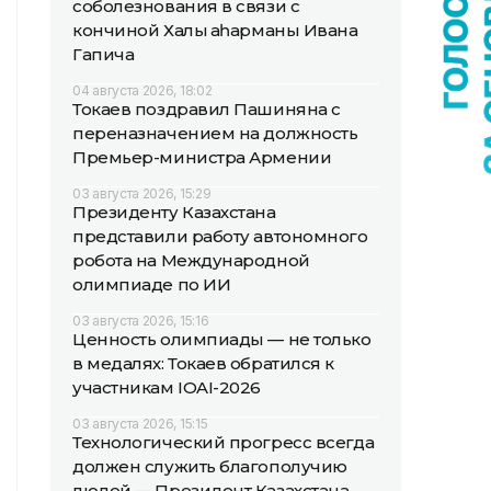
соболезнования в связи с
кончиной Халық қаһарманы Ивана
Гапича
04 августа 2026, 18:02
Токаев поздравил Пашиняна с
переназначением на должность
Премьер-министра Армении
03 августа 2026, 15:29
Президенту Казахстана
представили работу автономного
робота на Международной
олимпиаде по ИИ
03 августа 2026, 15:16
Ценность олимпиады — не только
в медалях: Токаев обратился к
участникам IOAI-2026
03 августа 2026, 15:15
Технологический прогресс всегда
должен служить благополучию
людей — Президент Казахстана