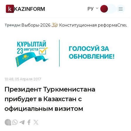
KAZINFORM
РУ
Выборы-2026
Конституционная реформа
Спецп
Тренды:
10:48, 05 Апреля 2017
Президент Туркменистана
прибудет в Казахстан с
официальным визитом