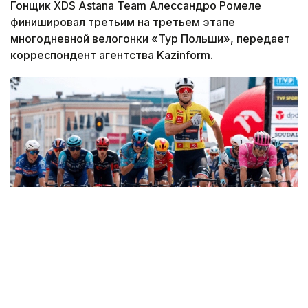
Гонщик XDS Astana Team Алессандро Ромеле
финишировал третьим на третьем этапе
многодневной велогонки «Тур Польши», передает
корреспондент агентства Kazinform.
Фото: SprintCycling
Третий этап протяженностью 193,5 километра
прошел между Гожувом-Велькопольским