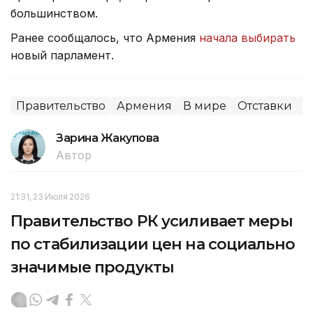
большинством.
Ранее сообщалось, что Армения
начала выбирать
новый парламент.
Правительство
Армения
В мире
Отставки
П
Зарина Жакупова
Автор
21:31, 23 Июля 2026
Правительство РК усиливает меры
по стабилизации цен на социально
значимые продукты