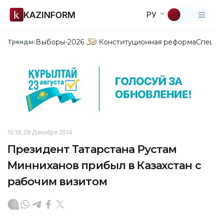
KAZINFORM
РУ
Выборы-2026
Конституционная реформа
Спецп
Тренды:
10:18, 29 Декабря 2014
Президент Татарстана Рустам
Минниханов прибыл в Казахстан с
рабочим визитом