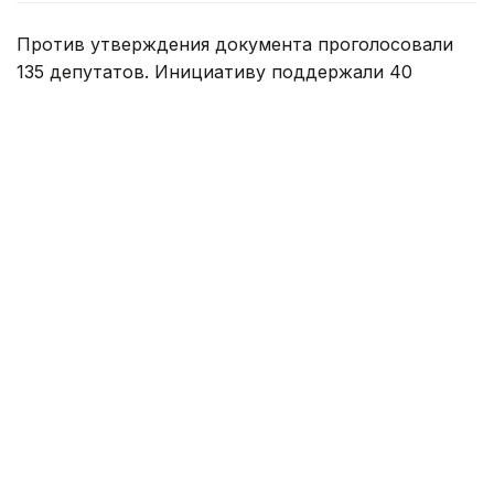
Против утверждения документа проголосовали
135 депутатов. Инициативу поддержали 40
парламентариев, еще один воздержался.
Народная скупщина является однопалатным
парламентом Сербии.
Специально для Kazinform предоставлено
партнерским агентством ТАСС.
Напомним, в мае этого года беспорядки
вспыхнули
в Белграде, где проходил митинг
протестующих студентов.