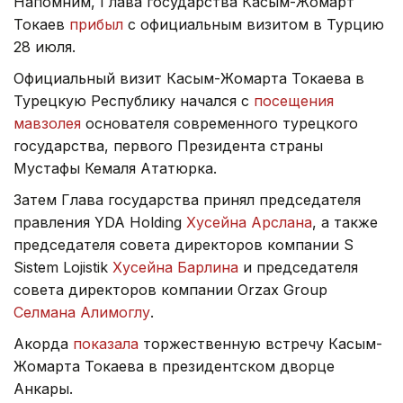
Напомним, Глава государства Касым-Жомарт
Токаев
прибыл
с официальным визитом в Турцию
28 июля.
Официальный визит Касым-Жомарта Токаева в
Турецкую Республику начался с
посещения
мавзолея
основателя современного турецкого
государства, первого Президента страны
Мустафы Кемаля Ататюрка.
Затем Глава государства принял председателя
правления YDA Holding
Хусейна Арслана
, а также
председателя совета директоров компании S
Sistem Lojistik
Хусейна Барлина
и председателя
совета директоров компании Orzax Group
Селмана Алимоглу
.
Акорда
показала
торжественную встречу Касым-
Жомарта Токаева в президентском дворце
Анкары.