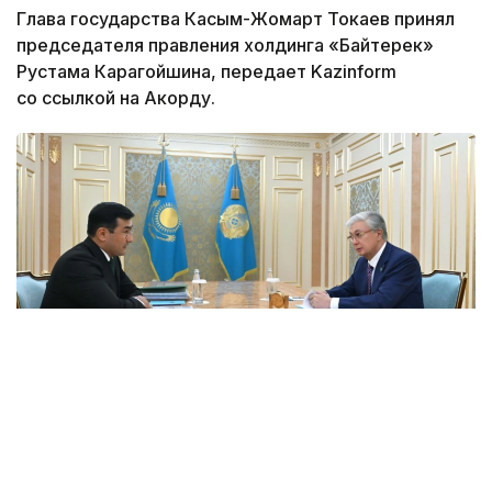
Глава государства Касым-Жомарт Токаев принял
председателя правления холдинга «Байтерек»
Рустама Карагойшина, передает Kazinform
со ссылкой на Акорду.
Фото: Акорда
Президенту был представлен доклад о ходе
реализации его поручений и ключевых