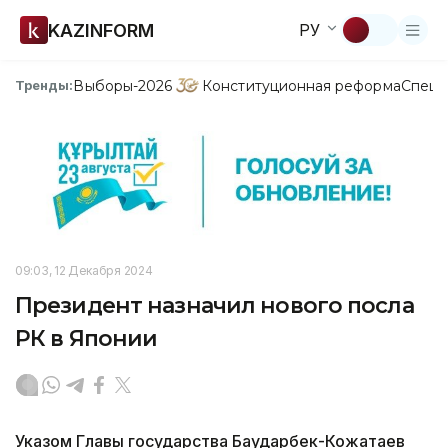
KAZINFORM
РУ
Выборы-2026
Конституционная реформа
Спецп
Тренды:
09:03, 12 Декабря 2024
Президент назначил нового посла
РК в Японии
Указом Главы государства Баударбек-Кожатаев