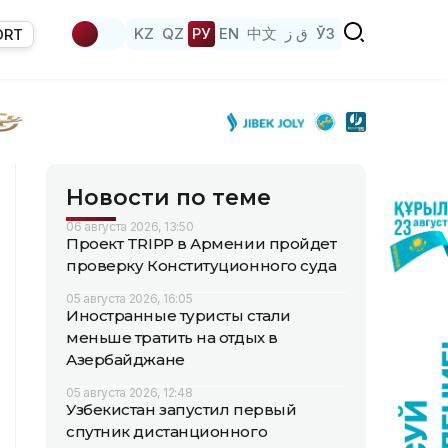
KZ
QZ
РУ
EN
中文
ق ز
ЎЗ
ORT
Новости по теме
06 августа 2026, 13:50
Проект TRIPP в Армении пройдет
проверку Конституционного суда
05 августа 2026, 16:05
Иностранные туристы стали
меньше тратить на отдых в
Азербайджане
05 августа 2026, 12:48
Узбекистан запустил первый
спутник дистанционного