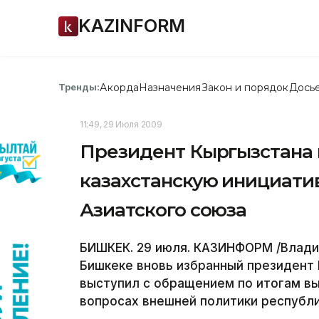
KAZINFORM
Акорда
Назначения
Закон и порядок
Дось
Тренды:
11:49, 29 Июля 2009
Президент Кыргызстана
казахстанскую инициати
Азиатского союза
БИШКЕК. 29 июля. КАЗИНФОРМ /Влади
Бишкеке вновь избранный президент
выступил с обращением по итогам вы
вопросах внешней политики республи