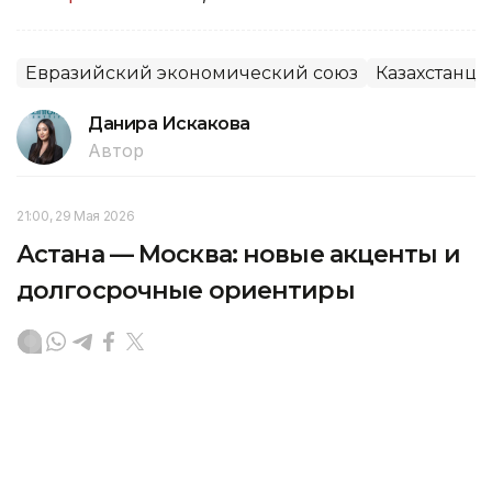
Евразийский экономический союз
Казахстанцы
Данира Искакова
Автор
21:00, 29 Мая 2026
Астана — Москва: новые акценты и
долгосрочные ориентиры
Визит Владимира Путина в Астану по приглашению
Президента Казахстана Касым-Жомарта Токаева
демонстрируют зрелость партнерства наших
государств, где добрососедство и экономическая