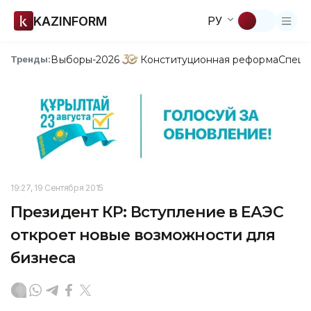
KAZINFORM
РУ
Выборы-2026
Конституционная реформа
Спецп
Тренды:
19:27, 19 Сентября 2015
Президент КР: Вступление в ЕАЭС
откроет новые возможности для
бизнеса