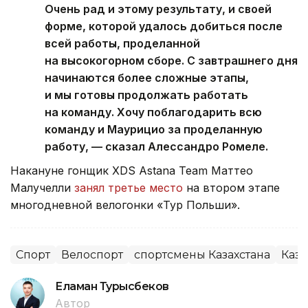
Очень рад и этому результату, и своей
форме, которой удалось добиться после
всей работы, проделанной
на высокогорном сборе. С завтрашнего дня
начинаются более сложные этапы,
и мы готовы продолжать работать
на команду. Хочу поблагодарить всю
команду и Маурицио за проделанную
работу, — сказал Алессандро Ромеле.
Накануне гонщик XDS Astana Team Маттео
Малучелли
занял третье место
на втором этапе
многодневной велогонки «Тур Польши».
Спорт
Велоспорт
спортсмены Казахстана
Каза
Еламан Турысбеков
Автор