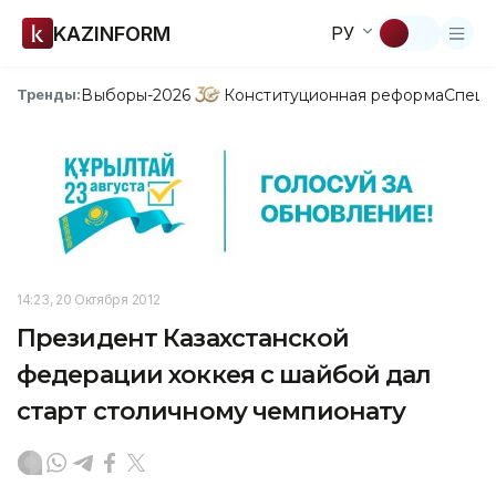
KAZINFORM
РУ
Выборы-2026
Конституционная реформа
Спецп
Тренды:
14:23, 20 Октября 2012
Президент Казахстанской
федерации хоккея с шайбой дал
старт столичному чемпионату