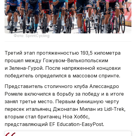
Фото: SprintCycling
Третий этап протяженностью 193,5 километра
прошел между Гожувом-Велькопольским
и Зелена-Гурой. После напряженной концовки
победитель определился в массовом спринте.
Представитель столичного клуба Алессандро
Ромеле включился в борьбу за победу и в итоге
занял третье место. Первым финишную черту
пересек итальянец Джонатан Милан из Lidl-Trek,
вторым стал британец Ноа Хоббс,
представляющий EF Education-EasyPost.