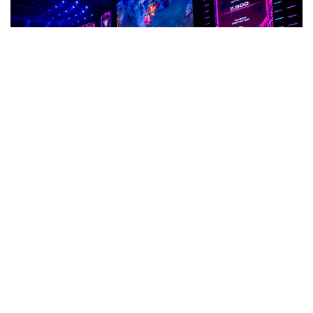
Фото: Солтан Жексенбеков/ Kazinform
После матча игрок казахстанской команды Алим
Беспаев поделился впечатлениями от игры,
рассказал о сильных сторонах коллектива
и отметил, чего команде не хватило в решающих
встречах.
Оценивая выступление команды на турнире,
Беспаев отдельно отметил атмосферу внутри
состава. По его словам, несмотря на результат,