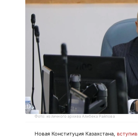
Фото: из личного архива Алибека Райпова
Новая Конституция Казахстана,
вступив