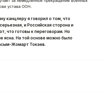
тупает за немедленное прекращение военных
ове устава ООН.
у канцлеру я говорил о том, что
серьезная, и Российская сторона и
т, что готовы к переговорам. Но
е ясна. На той основе можно было
Касым-Жомарт Токаев.