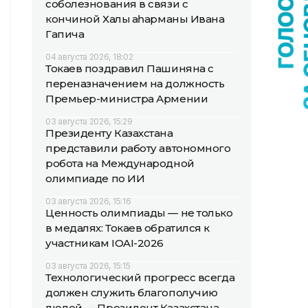
соболезнования в связи с
кончиной Халық қаһарманы Ивана
Гапича
04 августа 2026, 18:02
Токаев поздравил Пашиняна с
переназначением на должность
Премьер-министра Армении
03 августа 2026, 15:29
Президенту Казахстана
представили работу автономного
робота на Международной
олимпиаде по ИИ
03 августа 2026, 15:16
Ценность олимпиады — не только
в медалях: Токаев обратился к
участникам IOAI-2026
03 августа 2026, 15:15
Технологический прогресс всегда
должен служить благополучию
людей — Президент Казахстана