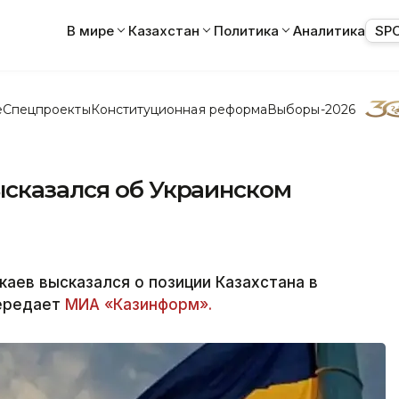
В мире
Казахстан
Политика
Аналитика
SP
е
Спецпроекты
Конституционная реформа
Выборы-2026
ысказался об Украинском
аев высказался о позиции Казахстана в
передает
МИА «Казинформ».