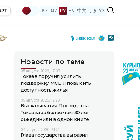
KZ
QZ
РУ
EN
中文
ق ز
ЎЗ
ORT
Новости по теме
05 августа 2026, 17:07
Токаев поручил усилить
поддержку МСБ и повысить
доступность жилья
05 августа 2026, 12:20
Высказывания Президента
Токаева за более чем 30 лет
объединили в одной книге
04 августа 2026, 21:21
Глава государства выразил