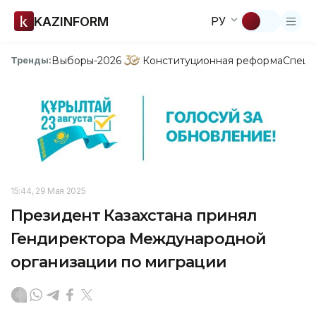
KAZINFORM
РУ
Выборы-2026
Конституционная реформа
Спецп
Тренды:
15:44, 29 Мая 2025
Президент Казахстана принял
Гендиректора Международной
организации по миграции