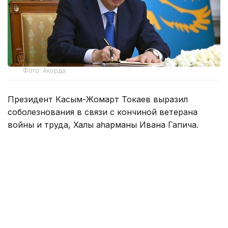
Фото: Акорда
Президент Касым-Жомарт Токаев выразил
соболезнования в связи с кончиной ветерана
войны и труда, Халық қаһарманы Ивана Гапича.
— Иван Степанович добровольцем пошел
на фронт и прошел всю войну в качестве
связиста. Вернувшись на Родину, многие
годы посвятил честной и добросовестной
службе в органах прокуратуры. Человек
высоких моральных принципов,
профессионал своего дела,