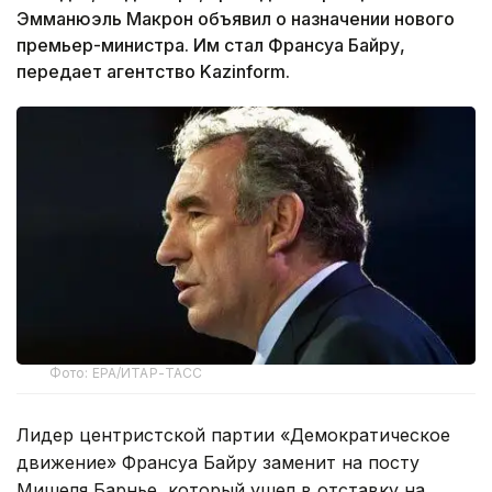
Эмманюэль Макрон объявил о назначении нового
премьер-министра. Им стал Франсуа Байру,
передает агентство Kazinform.
Фото: ЕРА/ИТАР-ТАСС
Лидер центристской партии «Демократическое
движение» Франсуа Байру заменит на посту
Мишеля Барнье, который ушел в отставку на