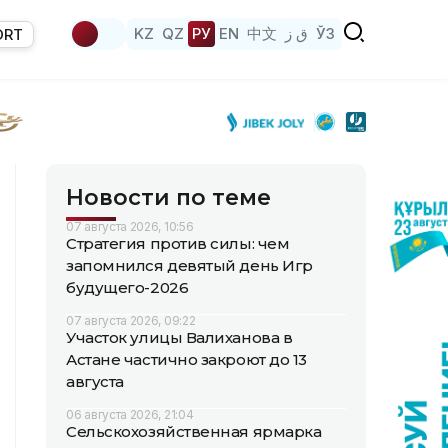
KZ
QZ
РУ
EN
中文
ق ز
ЎЗ
ORT
Новости по теме
07 августа 2026, 10:56
Стратегия против силы: чем
запомнился девятый день Игр
будущего-2026
07 августа 2026, 09:22
Участок улицы Валиханова в
Астане частично закроют до 13
августа
06 августа 2026, 21:04
Сельскохозяйственная ярмарка