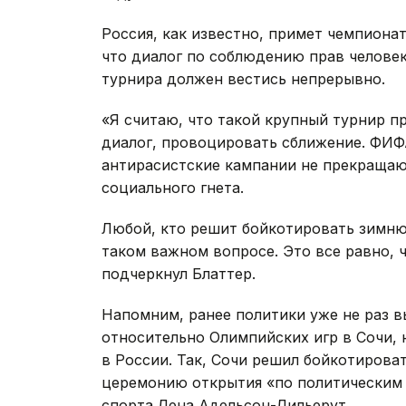
Россия, как известно, примет чемпионат
что диалог по соблюдению прав челове
турнира должен вестись непрерывно.
«Я считаю, что такой крупный турнир 
диалог, провоцировать сближение. ФИФ
антирасистские кампании не прекращаю
социального гнета.
Любой, кто решит бойкотировать зимню
таком важном вопросе. Это все равно, ч
подчеркнул Блаттер.
Напомним, ранее политики уже не раз 
относительно Олимпийских игр в Сочи,
в России. Так, Сочи решил бойкотирова
церемонию открытия «по политическим 
спорта Лена Адельсон-Лильерут.