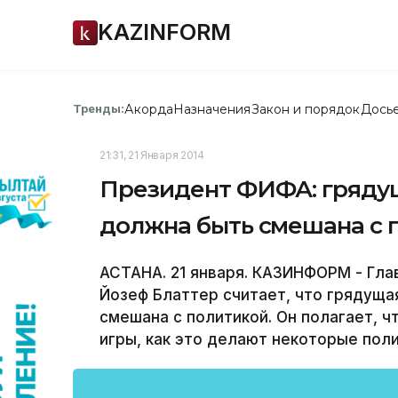
KAZINFORM
Акорда
Назначения
Закон и порядок
Дось
Тренды:
21:31, 21 Января 2014
Президент ФИФА: грядущ
должна быть смешана с 
АСТАНА. 21 января. КАЗИНФОРМ - Гл
Йозеф Блаттер считает, что грядуща
смешана с политикой. Он полагает, 
игры, как это делают некоторые поли