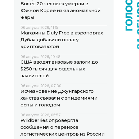
Более 20 человек умерли в
Южной Корее из-за аномальной
жары
06 августа 2026, 11:15
Магазины Duty Free в аэропортах
Дубая добавили оплату
криптовалютой
06 августа 2026, 10:48
США вводят визовые залоги до
$250 тысяч для отдельных
заявителей
06 августа 2026, 07:30
Исчезновение Джунгарского
ханства связали с эпидемиями
оспы и голодом
06 августа 2026, 05:57
Wildberries опровергла
сообщения о переносе
логистических центров из России