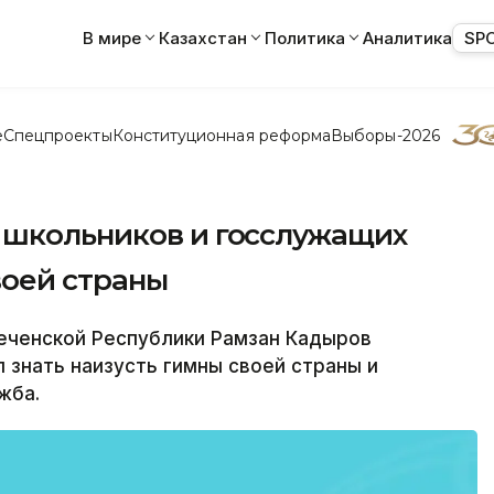
В мире
Казахстан
Политика
Аналитика
SP
е
Спецпроекты
Конституционная реформа
Выборы-2026
 школьников и госслужащих
воей страны
Чеченской Республики Рамзан Кадыров
 знать наизусть гимны своей страны и
жба.