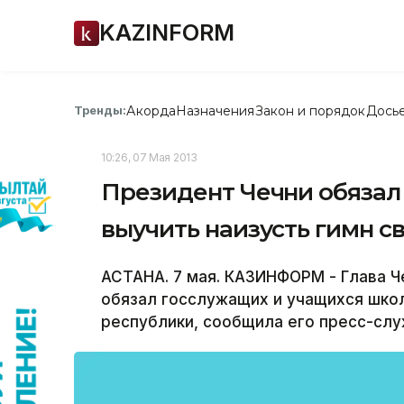
KAZINFORM
Акорда
Назначения
Закон и порядок
Дось
Тренды:
10:26, 07 Мая 2013
Президент Чечни обязал
выучить наизусть гимн с
АСТАНА. 7 мая. КАЗИНФОРМ - Глава 
обязал госслужащих и учащихся школ
республики, сообщила его пресс-слу