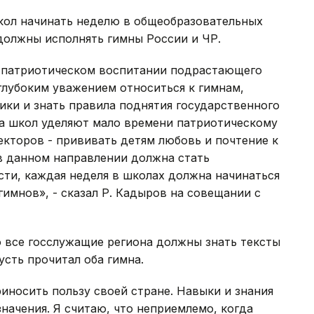
кол начинать неделю в общеобразовательных
 должны исполнять гимны России и ЧР.
а патриотическом воспитании подрастающего
глубоким уважением относиться к гимнам,
лики и знать правила поднятия государственного
ора школ уделяют мало времени патриотическому
екторов - прививать детям любовь и почтение к
в данном направлении должна стать
сти, каждая неделя в школах должна начинаться
гимнов», - сказал Р. Кадыров на совещании с
о все госслужащие региона должны знать тексты
усть прочитал оба гимна.
иносить пользу своей стране. Навыки и знания
начения. Я считаю, что неприемлемо, когда