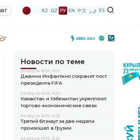
KZ
QZ
РУ
EN
中文
ق ز
ЎЗ
ORT
Новости по теме
06 августа 2026, 14:21
Джанни Инфантино сохранит пост
президента FIFA
06 августа 2026, 13:50
Казахстан и Узбекистан укрепляют
торгово-экономические связи
06 августа 2026, 12:35
Третий блэкаут за две недели
произошел в Грузии
06 августа 2026, 12:10