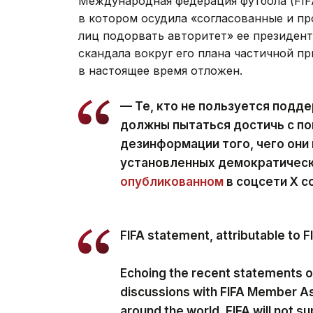
Международная федерация футбола (FIFA)
в котором осудила «согласованные и п
лиц подорвать авторитет» ее президен
скандала вокруг его плана частичной 
в настоящее время отложен.
— Те, кто не пользуется подде
должны пытаться достичь с по
дезинформации того, чего они 
установленных демократически
опубликованном
в соцсети Х с
FIFA statement, attributable to 
Echoing the recent statements 
discussions with FIFA Member A
around the world, FIFA will not su