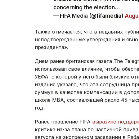
concerning the election…
— FIFA Media (@fifamedia)
Augus
Также отмечается, что в недавних публ
неподтвержденные утверждения и явно 
президента».
Днем ранее британская газета The Teleg
использовал свое влияние, чтобы обесп
УЕФА, с которой у него были близкие о
издание указало, что эта сотрудница п
сумму» в качестве компенсации в допол
школе МВА, составлявшей около 45 тыся
год.
Ранее правление FIFA
выразило поддер
критике из-за плана по частичной прив
августа на экстренном заседании в Раб