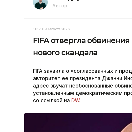
Автор
11:57, 09 Августа 2026
FIFA отвергла обвинения
нового скандала
FIFA заявила о «согласованных и пр
авторитет ее президента Джанни Инфа
адрес звучат необоснованные обвин
установленным демократическим проц
со ссылкой на
DW
.