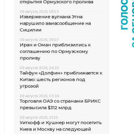
открытия Ормузского пролива
09 августа 2026, 05:53
Извержение вулкана Этна
нарушило авиасообщение на
Сицилии
09 августа 2026, 05:07
Иран и Оман приблизились к
соглашению по Ормузскому
проливу
09 августа 2026, 04:20
Тайфун «Долфин» приближается к
Китаю: шесть регионов под
угрозой
09 августа 2026, 03:34
Торговля ОАЭ со странами БРИКС
превысила $312 млрд
09 августа 2026, 01:20
Уиткофф и Кушнер могут посетить
Киев и Москву на следующей