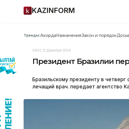
KAZINFORM
Акорда
Назначения
Закон и порядок
Дось
Тренды:
09:51, 12 Декабря 2024
Президент Бразилии пер
Бразильскому президенту в четверг
лечащий врач. передает агентство Ka