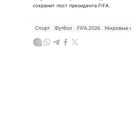
сохранит пост президента FIFA.
Спорт
Футбол
FIFA 2026
Мировые 
Гульжан Тасмаганбетова
Автор
08:37, 09 Августа 2026
Финляндия введет новый
на гражданство с 2027 го