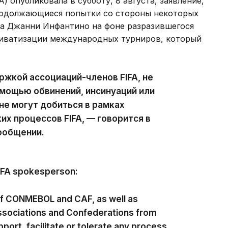
 опубликовала в субботу, 8 августа, заявление,
родолжающиеся попытки со стороны некоторых
та Джанни Инфантино на фоне разразившегося
приватизации международных турниров, который
ржкой ассоциаций-членов FIFA, не
мощью обвинений, инсинуаций или
не могут добиться в рамках
х процессов FIFA, — говорится в
ообщении.
FIFA spokesperson:
of CONMEBOL and CAF, as well as
ssociations and Confederations from
pport, facilitate or tolerate any process