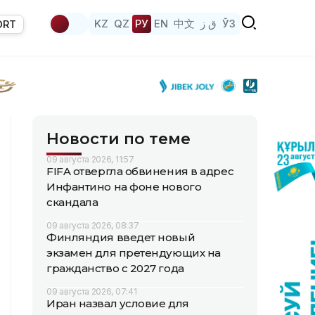
KZ
QZ
РУ
EN
中文
ق ز
ЎЗ
ORT
Новости по теме
09 августа 2026, 11:57
FIFA отвергла обвинения в адрес
Инфантино на фоне нового
скандала
09 августа 2026, 08:37
Финляндия введет новый
экзамен для претендующих на
гражданство с 2027 года
09 августа 2026, 07:41
Иран назвал условие для