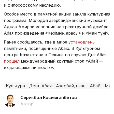
и философскому наследию.
Особое место в памятной акции заняла культурная
программа. Молодой азербайджанский музыкант
Аднан Амирли исполнил на трехструнной домбре
Абая произведения «Көзімнің қарасы» и «Май түні».
Ранее сообщалось, где в мире
установлены
памятники, посвященные Абаю. В Культурном
центре Казахстана в Пекине по случаю Дня Абая
прошел
международный круглый стол «Абай —
выдающаяся личность».
Культура
День Абая
Азербайджан
Абай
Мир
Серикбол Кошмаганбетов
Автор