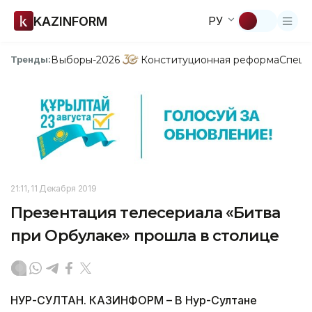
KAZINFORM
РУ
Выборы-2026
Конституционная реформа
Спецп
Тренды:
21:11, 11 Декабря 2019
Презентация телесериала «Битва
при Орбулаке» прошла в столице
НУР-СУЛТАН. КАЗИНФОРМ – В Нур-Султане