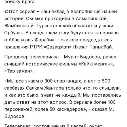
войску врага.
«Этот сериал – наш вклад в восполнение нашей
истории. Съемки проходили в Алматинской,
Жамбылской, Туркестанской областях и у реки
Орбулак. В следующем году будут сняты сериалы
о Абае и аль-Фараби», - сказала председатель
правления РТРК «Qazaqstan» Ляззат Танысбай.
Продюсер телесериала – Мурат Бидосов, ранее
снявший исторические фильмы «Кейкі мерген»,
«Тар заман».
«Мы все знаем о 300 спартанцах, а вот о 600
сарбазах Салкам Жангира только что-то слышали,
и как это было, знает не каждый. Мы постарались
дать ответ на этот вопрос. В сериале более 100
персонажей, более 50 каскадеров», - сказал М.
Бидосов.
Телесериал, состоящий из 8 частей, будет