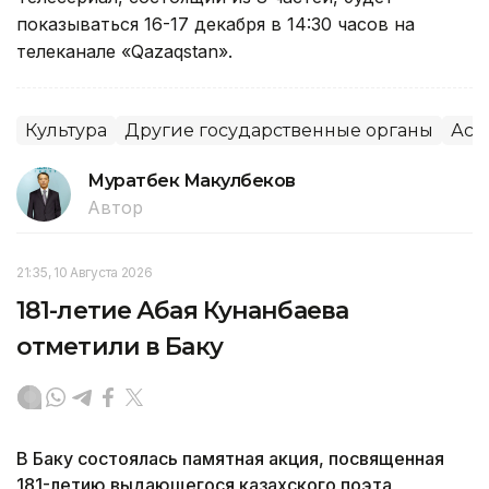
показываться 16-17 декабря в 14:30 часов на
телеканале «Qazaqstan».
Культура
Другие государственные органы
Аст
Муратбек Макулбеков
Автор
21:35, 10 Августа 2026
181-летие Абая Кунанбаева
отметили в Баку
В Баку состоялась памятная акция, посвященная
181-летию выдающегося казахского поэта,