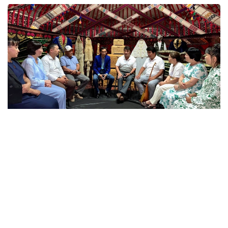
Фото: управление культуры Акмолинской области
В областной универсальной научной библиотеке
прошел поэтический вечер «Абай дана, Абай дара
қазақта», где участники не только читали любимые
строки и отрывки из «Слов назидания»,
но и осмысливали их в контексте современности.
— Творчество Абая — духовное достояние