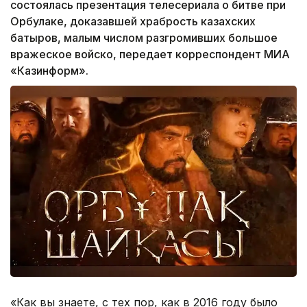
состоялась презентация телесериала о битве при
Орбулаке, доказавшей храбрость казахских
батыров, малым числом разгромивших большое
вражеское войско, передает корреспондент МИА
«Казинформ».
«Как вы знаете, с тех пор, как в 2016 году было