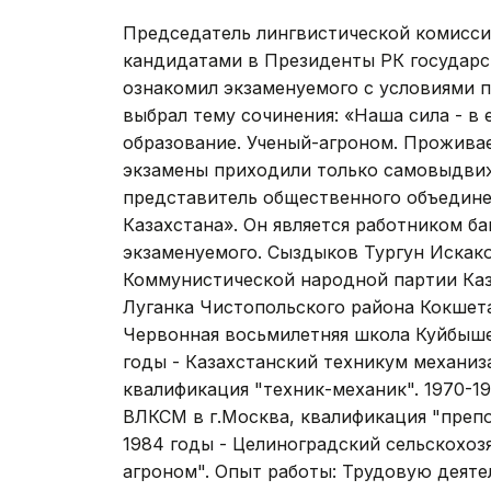
Председатель лингвистической комисси
кандидатами в Президенты РК государ
ознакомил экзаменуемого с условиями п
выбрал тему сочинения: «Наша сила - в
образование. Ученый-агроном. Проживае
экзамены приходили только самовыдвиж
представитель общественного объедине
Казахстана». Он является работником ба
экзаменуемого. Сыздыков Тургун Искако
Коммунистической народной партии Каза
Луганка Чистопольского района Кокшета
Червонная восьмилетняя школа Куйбышев
годы - Казахстанский техникум механиз
квалификация "техник-механик". 1970-1
ВЛКСМ в г.Москва, квалификация "препо
1984 годы - Целиноградский сельскохоз
агроном". Опыт работы: Трудовую деяте