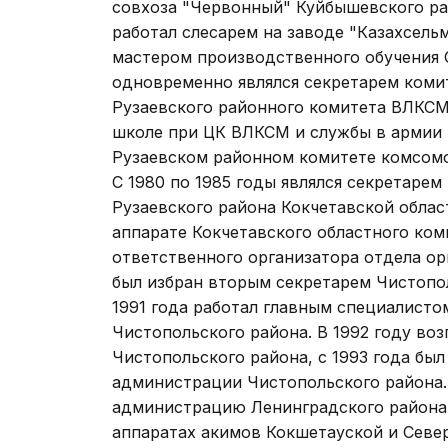
совхоза "Червонный" Куйбышевского рай
работал слесарем на заводе "Казахсельм
мастером производственного обучения 
одновременно являлся секретарем коми
Рузаевского районного комитета ВЛКСМ
школе при ЦК ВЛКСМ и службы в армии в
Рузаевском районном комитете комсомо
С 1980 по 1985 годы являлся секретаре
Рузаевского района Кокчетавской област
аппарате Кокчетавского областного ком
ответственного организатора отдела ор
был избран вторым секретарем Чистопо
1991 года работал главным специалисто
Чистопольского района. В 1992 году во
Чистопольского района, с 1993 года бы
администрации Чистопольского района. 
администрацию Ленинградского района К
аппаратах акимов Кокшетауской и Севе