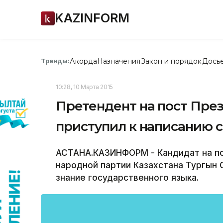
KAZINFORM
Акорда
Назначения
Закон и порядок
Дось
Тренды:
10:28, 10 Марта 2015
Претендент на пост Пре
приступил к написанию с
АСТАНА.КАЗИНФОРМ - Кандидат на по
народной партии Казахстана Тургын 
знание государственного языка.