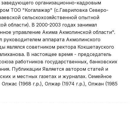
, заведующего организационно-кадровым
ором ТОО "Когалажар" (с.Гавриловка Северо-
узаевской сельскохозяйственной опытной
ой области). В 2000-2003 годах занимал
нное управление Акима Акмолинской области".
ал руководителем аппарата Акмолинского
оды являлся советником ректора Кокшетауского
алиханова. В настоящее время - председатель
союза работников государственных, банковских
ния. Публикации Является автором статей и
ских и местных газетах и журналах. Семейное
лжас (1968 г.р.), Олжар (1974 г.р.), Олжан (1985