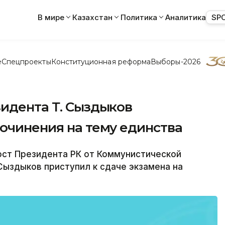
В мире
Казахстан
Политика
Аналитика
SP
е
Спецпроекты
Конституционная реформа
Выборы-2026
зидента Т. Сыздыков
очинения на тему единства
ст Президента РК от Коммунистической
Сыздыков приступил к сдаче экзамена на