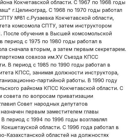
она Кокчетавской области. С 1967 по 1968 годы
аш" г.Целиноград. С 1968 по 1970 годы работал
СПТУ №81 с.Рузаевка Кокчетавской области,
тета комсомола СПТУ, затем инструктором
. После обучения в Высшей комсомольской
 период с 1975 по 1980 годы работал в
ла сначала вторым, а затем первым секретарем.
м парткома совхоза им.XV Съезда КПСС
и. В период с 1985 по 1990 годы работал в
итета КПСС, занимая должности инструктора,
ганизационно-партийной работы. В 1990 году
льского райкома КПСС Кокчетавской области. С
м совета по вопросам приватизации
зглавил Совет народных депутатов
л назначен первым заместителем главы
В период с 1994 по 1996 годы возглавлял
окшетауской области. С 1996 года работал в
ро-Казахстанской областей на должностях