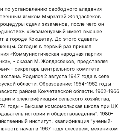
и по установлению свободного владения
ственным языком Мырзатай Жолдасбеков
роцедуры сдачи экзаменов, после чего он
 единстве». «Экзаменуемый имеет высшее
т в городе Кокшетау. До этого сдавать
енцы. Сегодня в первый раз пришел
ния «Коммунистическая народная партия
нка», - сказал М. Жолдасбеков, представляя
вич - секретарь центрального комитета
хстана. Родился 2 августа 1947 года в селе
уской области. Образование: 1954-1962 годы -
ского района Кокчетавской области. 1962-1966
ации и электрификации сельского хозяйства,
974 годы - Высшая комсомольская школа при ЦК
даватель истории и обществоведения". 1980-
яйственный институт, квалификация "ученый-
льность начал в 1967 году слесарем, механиком