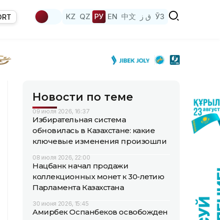
KZ
QZ
РУ
EN
中文
ق ز
ЎЗ
ORT
Новости по теме
09 июля 2026, 16:37
Избирательная система
обновилась в Казахстане: какие
ключевые изменения произошли
08 июля 2026, 22:00
Нацбанк начал продажи
коллекционных монет к 30-летию
Парламента Казахстана
30 июня 2026, 15:45
Амирбек Оспанбеков освобожден