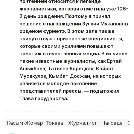
почтением относится к легенде
журналистики, которая отметила уже 106-
й день рождения. Поэтому я принял
решение о награждении Зулкии Мукановны
орденом «Құрмет». В этом зале также
присутствуют признанные специалисты,
которые своими усилиями повышают
престиж отечественных медиа. В их числе
такие известные журналисты, как Ертай
Ашыкбаев, Татьяна Корецкая, Кайрат
Мусакулов, Кымбат Досжан, на которых
равняется молодое поколение
представителей прессы, — подытожил
Глава государства.
Касым-Жомарт Токаев
Журналист
Награда
С