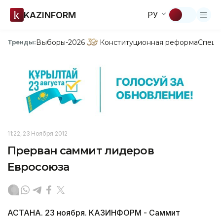
KAZINFORM
РУ
Выборы-2026
Конституционная реформа
Спецп
Тренды:
11:22, 23 Ноября 2012
Прерван саммит лидеров
Евросоюза
АСТАНА. 23 ноября. КАЗИНФОРМ - Саммит