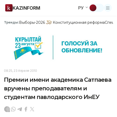
KAZINFORM
РУ
Выборы-2026
Конституционная реформа
Спецп
Тренды:
08:25, 23 Апреля 2010
Премии имени академика Сатпаева
вручены преподавателям и
студентам павлодарского ИнЕУ