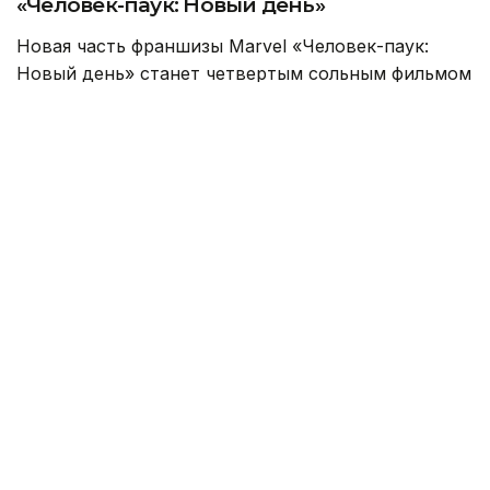
«Человек-паук: Новый день»
Новая часть франшизы Marvel «Человек-паук:
Новый день» станет четвертым сольным фильмом
о Питере Паркере с Томом Холландом в главной
роли. Картина расскажет о новом этапе жизни
знаменитого супергероя.
Прошло четыре года с событий предыдущей
части. Забытый всем миром Питер Паркер
остается один на один с опасностями Нью-Йорка.
После того как заклинание Доктора Стрэнджа
стерло воспоминания о нем, герой живет в
одиночестве и полностью посвящает себя борьбе
с преступностью. Люди больше не знают его
имени, а сам Питер становится Человеком-
пауком на полную ставку.
Однако новые испытания не заставляют себя
ждать. По мере того, как требования к Питеру