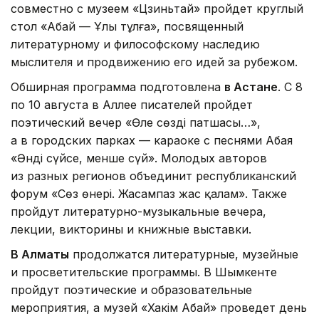
совместно с музеем «Цзиньтай» пройдет круглый
стол «Абай — Ұлы тұлға», посвященный
литературному и философскому наследию
мыслителя и продвижению его идей за рубежом.
Обширная программа подготовлена
в Астане
. С 8
по 10 августа в Аллее писателей пройдет
поэтический вечер «Өлең сөздің патшасы…»,
а в городских парках — караоке с песнями Абая
«Әнді сүйсең, менше сүй». Молодых авторов
из разных регионов объединит республиканский
форум «Сөз өнері. Жасампаз жас қалам». Также
пройдут литературно-музыкальные вечера,
лекции, викторины и книжные выставки.
В Алматы
продолжатся литературные, музейные
и просветительские программы. В Шымкенте
пройдут поэтические и образовательные
мероприятия, а музей «Хакім Абай» проведет день