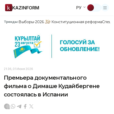
KAZINFORM
РУ
Выборы-2026
Конституционная реформа
Спецп
Тренды:
21:36, 01 Июня 2026
Премьера документального
фильма о Димаше Кудайбергене
состоялась в Испании