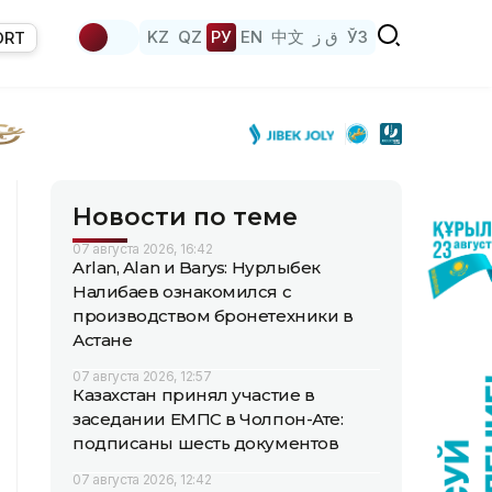
KZ
QZ
РУ
EN
中文
ق ز
ЎЗ
ORT
Новости по теме
07 августа 2026, 16:42
Arlan, Alan и Barys: Нурлыбек
Налибаев ознакомился с
производством бронетехники в
Астане
07 августа 2026, 12:57
Казахстан принял участие в
заседании ЕМПС в Чолпон-Ате:
подписаны шесть документов
07 августа 2026, 12:42