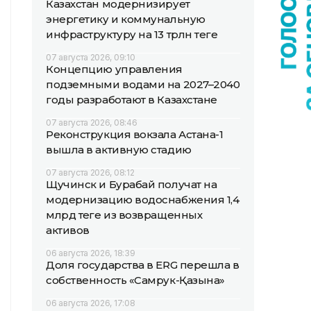
Казахстан модернизирует
энергетику и коммунальную
инфраструктуру на 13 трлн теңге
07 августа 2026, 09:10
Концепцию управления
подземными водами на 2027–2040
годы разработают в Казахстане
07 августа 2026, 08:46
Реконструкция вокзала Астана-1
вышла в активную стадию
07 августа 2026, 08:12
Щучинск и Бурабай получат на
модернизацию водоснабжения 1,4
млрд теңге из возвращенных
активов
06 августа 2026, 18:39
Доля государства в ERG перешла в
собственность «Самрук-Қазына»
06 августа 2026, 17:08