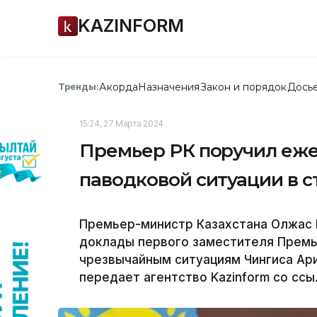
KAZINFORM
Акорда
Назначения
Закон и порядок
Дось
Тренды:
15:24, 27 Марта 2024
Премьер РК поручил еже
паводковой ситуации в с
Премьер-министр Казахстана Олжас 
доклады первого заместителя Премь
чрезвычайным ситуациям Чингиса Ари
передает агентство Kazinform со сс