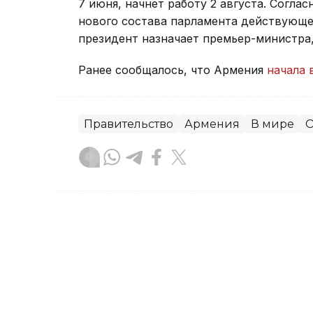
7 июня, начнет работу 2 августа. Согла
нового состава парламента действующее
президент назначает премьер-министра
Ранее сообщалось, что Армения
начала 
Правительство
Армения
В мире
О
Зарина Жакупова
Автор
21:31, 23 Июля 2026