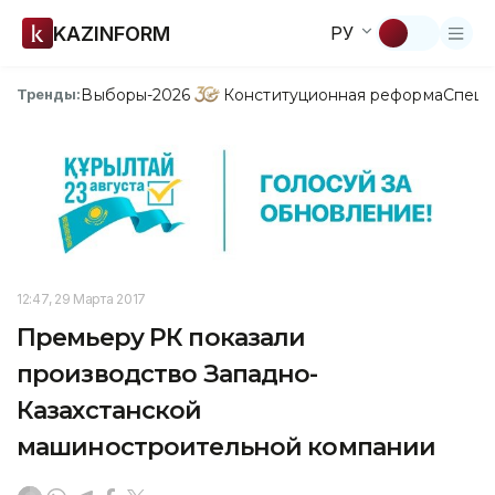
KAZINFORM
РУ
Выборы-2026
Конституционная реформа
Спецп
Тренды:
12:47, 29 Марта 2017
Премьеру РК показали
производство Западно-
Казахстанской
машиностроительной компании