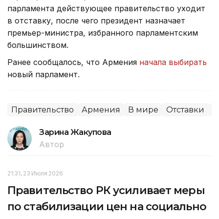
парламента действующее правительство уходит
в отставку, после чего президент назначает
премьер-министра, избранного парламентским
большинством.
Ранее сообщалось, что Армения
начала выбирать
новый парламент.
Правительство
Армения
В мире
Отставки
П
Зарина Жакупова
Автор
21:31, 23 Июля 2026
Правительство РК усиливает меры
по стабилизации цен на социально