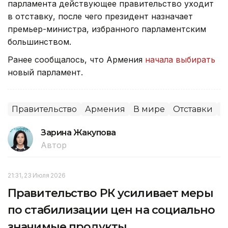
парламента действующее правительство уходит
в отставку, после чего президент назначает
премьер-министра, избранного парламентским
большинством.
Ранее сообщалось, что Армения
начала выбирать
новый парламент.
Правительство
Армения
В мире
Отставки
П
Зарина Жакупова
Автор
21:31, 23 Июля 2026
Правительство РК усиливает меры
по стабилизации цен на социально
значимые продукты