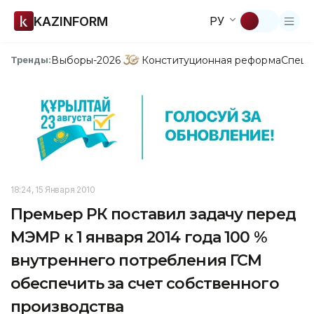
KAZINFORM
РУ
Выборы-2026
Конституционная реформа
Спецп
Тренды:
18:24, 15 Января 2010
Премьер РК поставил задачу перед
МЭМР к 1 января 2014 года 100 %
внутреннего потребления ГСМ
обеспечить за счет собственного
производства