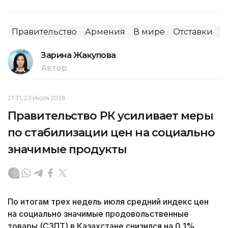
Правительство
Армения
В мире
Отставки
П
Зарина Жакупова
Автор
21:31, 23 Июля 2026
Правительство РК усиливает меры
по стабилизации цен на социально
значимые продукты
По итогам трех недель июля средний индекс цен
на социально значимые продовольственные
товары (СЗПТ) в Казахстане снизился на 0,1%,