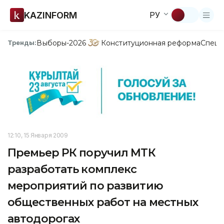
KAZINFORM
РУ
Выборы-2026
Конституционная реформа
Спецп
Тренды:
12:10, 15 Января 2009
Премьер РК поручил МТК
разработать комплекс
мероприятий по развитию
общественных работ на местных
автодорогах