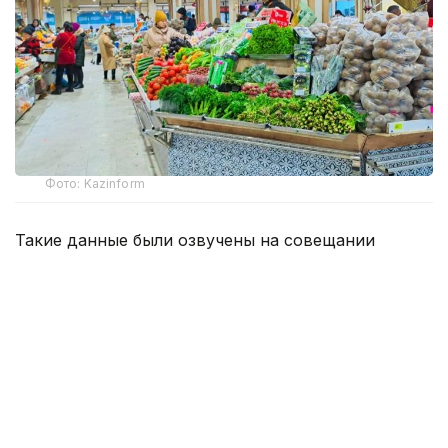
Фото: Kazinform
Такие данные были озвучены на совещании
по вопросам стабилизации цен на социально
значимые продовольственные товары и инфляции
под председательством заместителя Премьер-
министра — министра национальной экономики
Серика Жумангарина.
Как было отмечено на совещании, по итогам июня
годовая инфляция в стране составила 10,3%