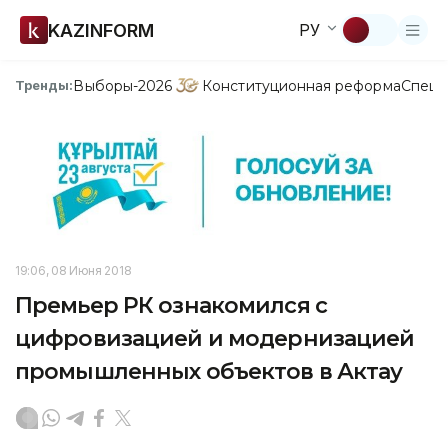
KAZINFORM
РУ
Выборы-2026
Конституционная реформа
Спецп
Тренды:
19:06, 08 Июня 2018
Премьер РК ознакомился с
цифровизацией и модернизацией
промышленных объектов в Актау