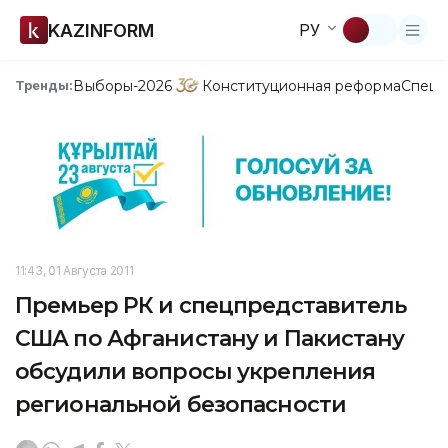
KAZINFORM
РУ
Выборы-2026
Конституционная реформа
Спецп
Тренды:
11:43, 01 Августа 2011
Премьер РК и спецпредставитель
США по Афганистану и Пакистану
обсудили вопросы укрепления
региональной безопасности