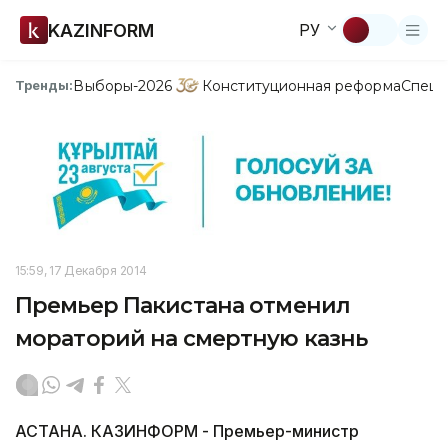
KAZINFORM
РУ
Выборы-2026
Конституционная реформа
Спецп
Тренды:
15:59, 17 Декабря 2014
Премьер Пакистана отменил
мораторий на смертную казнь
АСТАНА. КАЗИНФОРМ - Премьер-министр