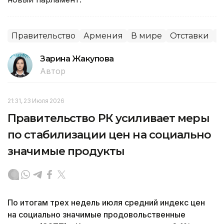
Правительство
Армения
В мире
Отставки
П
Зарина Жакупова
Автор
21:31, 23 Июля 2026
Правительство РК усиливает меры
по стабилизации цен на социально
значимые продукты
По итогам трех недель июля средний индекс цен
на социально значимые продовольственные