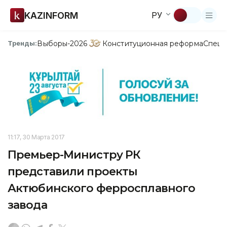
KAZINFORM
РУ
Выборы-2026
Конституционная реформа
Спецп
Тренды:
11:17, 30 Марта 2017
Премьер-Министру РК
представили проекты
Актюбинского ферросплавного
завода