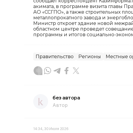
сообщает корреспондент Казинформа.
акимата, в программе визита главы Пр
АО «ССГПО», а также строительных пл
металлопрокатного завода и энергобл
Министр откроет здание новой межрай
областном центре проведет совещани
программы и итогов социально-эконом
Правительство
Регионы
Местные о
без автора
Автор
14:34, 30 Июля 2026