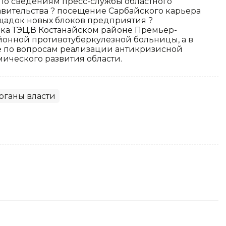
По сведениям пресс-службы областного
авительства ? посещение Сарбайского карьера
ощадок новых блоков предприятия ?
ока ТЭЦ.В Костанайском районе Премьер-
онной противотуберкулезной больницы, а в
е по вопросам реализации антикризисной
ического развития области.
рганы власти