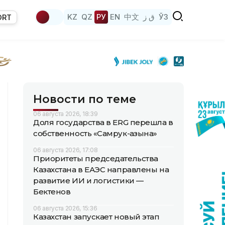
KZ
QZ
РУ
EN
中文
ق ز
ЎЗ
ORT
Новости по теме
06 августа 2026, 18:39
Доля государства в ERG перешла в
собственность «Самрук-Қазына»
06 августа 2026, 17:08
Приоритеты председательства
Казахстана в ЕАЭС направлены на
развитие ИИ и логистики —
Бектенов
06 августа 2026, 15:36
Казахстан запускает новый этап