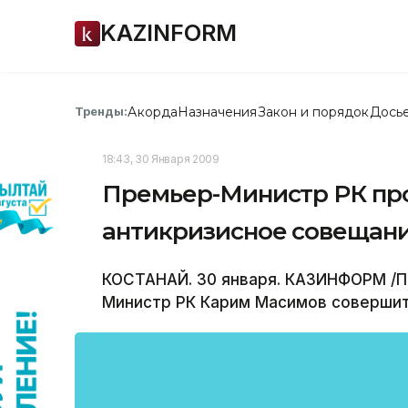
KAZINFORM
Акорда
Назначения
Закон и порядок
Дось
Тренды:
18:43, 30 Января 2009
Премьер-Министр РК про
антикризисное совещан
КОСТАНАЙ. 30 января. КАЗИНФОРМ /П
Министр РК Карим Масимов совершит