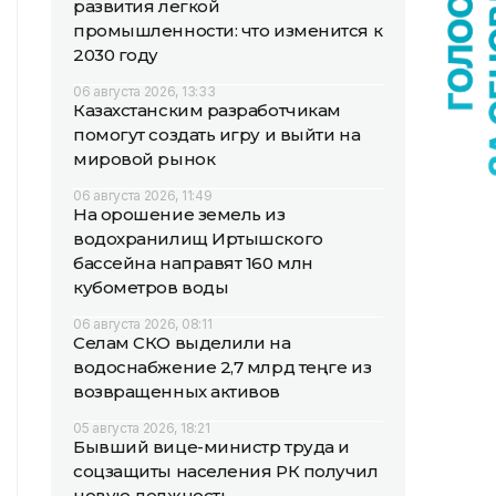
развития легкой
промышленности: что изменится к
2030 году
06 августа 2026, 13:33
Казахстанским разработчикам
помогут создать игру и выйти на
мировой рынок
06 августа 2026, 11:49
На орошение земель из
водохранилищ Иртышского
бассейна направят 160 млн
кубометров воды
06 августа 2026, 08:11
Селам СКО выделили на
водоснабжение 2,7 млрд теңге из
возвращенных активов
05 августа 2026, 18:21
Бывший вице-министр труда и
соцзащиты населения РК получил
новую должность