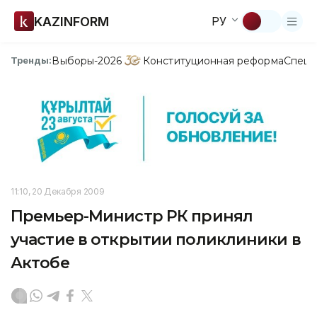
KAZINFORM
РУ
Выборы-2026
Конституционная реформа
Спецп
Тренды:
11:10, 20 Декабря 2009
Премьер-Министр РК принял
участие в открытии поликлиники в
Актобе