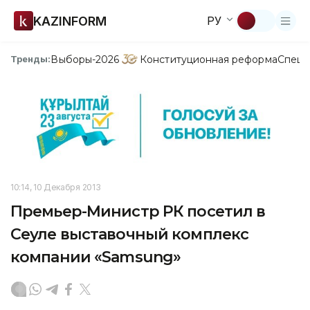
KAZINFORM
РУ
Выборы-2026
Конституционная реформа
Спецп
Тренды:
10:14, 10 Декабря 2013
Премьер-Министр РК посетил в
Сеуле выставочный комплекс
компании «Samsung»