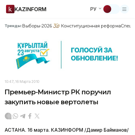
KAZINFORM
РУ
Выборы-2026
Конституционная реформа
Спецп
Тренды:
10:47, 16 Марта 2010
Премьер-Министр РК поручил
закупить новые вертолеты
АСТАНА. 16 марта. КАЗИНФОРМ /Дамир Байманов/