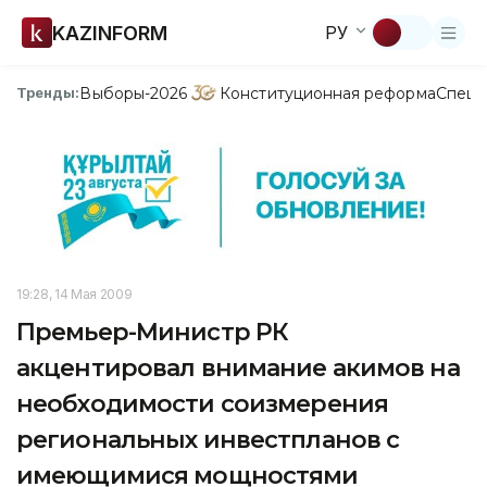
KAZINFORM
РУ
Выборы-2026
Конституционная реформа
Спецп
Тренды:
19:28, 14 Мая 2009
Премьер-Министр РК
акцентировал внимание акимов на
необходимости соизмерения
региональных инвестпланов с
имеющимися мощностями