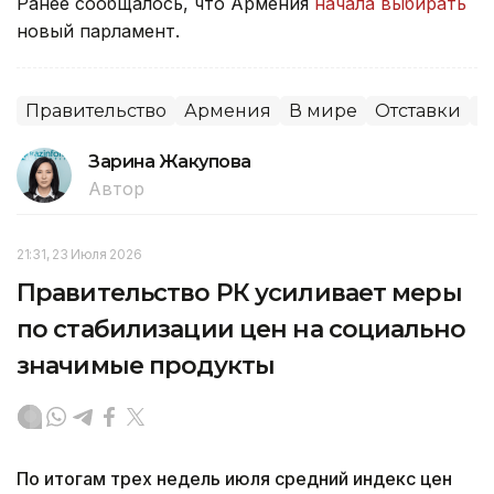
Ранее сообщалось, что Армения
начала выбирать
новый парламент.
Правительство
Армения
В мире
Отставки
П
Зарина Жакупова
Автор
21:31, 23 Июля 2026
Правительство РК усиливает меры
по стабилизации цен на социально
значимые продукты
По итогам трех недель июля средний индекс цен