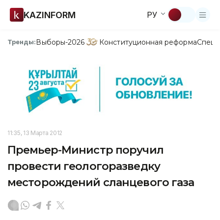
KAZINFORM
РУ
Выборы-2026
Конституционная реформа
Спецп
Тренды:
11:35, 13 Марта 2012
Премьер-Министр поручил
провести геологоразведку
месторождений сланцевого газа