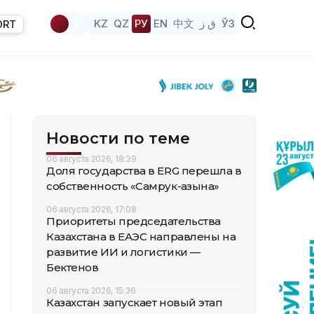
KZ
QZ
РУ
EN
中文
ق ز
ЎЗ
ORT
Новости по теме
06 августа 2026, 18:39
Доля государства в ERG перешла в
собственность «Самрук-Қазына»
06 августа 2026, 17:08
Приоритеты председательства
Казахстана в ЕАЭС направлены на
развитие ИИ и логистики —
Бектенов
06 августа 2026, 15:36
Казахстан запускает новый этап