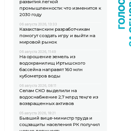
развития легкой
промышленности: что изменится к
2030 году
06 августа 2026, 13:33
Казахстанским разработчикам
помогут создать игру и выйти на
мировой рынок
06 августа 2026, 11:49
На орошение земель из
водохранилищ Иртышского
бассейна направят 160 млн
кубометров воды
06 августа 2026, 08:11
Селам СКО выделили на
водоснабжение 2,7 млрд теңге из
возвращенных активов
05 августа 2026, 18:21
Бывший вице-министр труда и
соцзащиты населения РК получил
новую должность