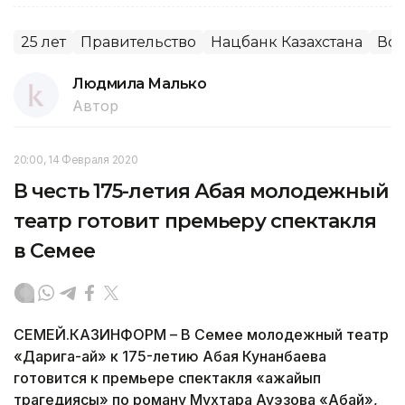
25 лет
Правительство
Нацбанк Казахстана
Вос
Людмила Малько
Автор
20:00, 14 Февраля 2020
В честь 175-летия Абая молодежный
театр готовит премьеру спектакля
в Семее
СЕМЕЙ.КАЗИНФОРМ – В Семее молодежный театр
«Дарига-ай» к 175-летию Абая Кунанбаева
готовится к премьере спектакля «Ғажайып
трагедиясы» по роману Мухтара Ауэзова «Абай»,