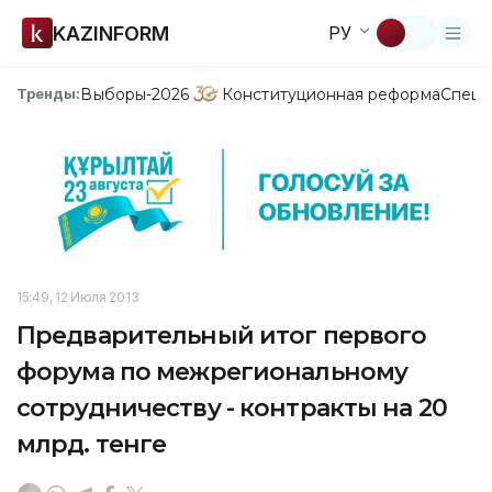
KAZINFORM
РУ
Выборы-2026
Конституционная реформа
Спецп
Тренды:
15:49, 12 Июля 2013
Предварительный итог первого
форума по межрегиональному
сотрудничеству - контракты на 20
млрд. тенге