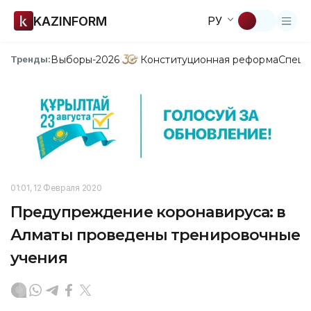
KAZINFORM
РУ
Выборы-2026
Конституционная реформа
Спецп
Тренды:
01:01, 12 Февраля 2020
Предупреждение коронавируса: в
Алматы проведены тренировочные
учения