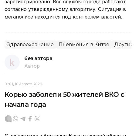
зарегистрировано. Все службы города работают
согласно утвержденному алгоритму. Ситуация в
мегаполисе находится под контролем властей.
Здравоохранение
Пневмония в Китае
Другие 
без автора
Автор
01:01, 10 Августа 2026
Корью заболели 50 жителей ВКО с
начала года
С начала года в Восточно-Казахстанской области