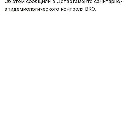
Об этом сообщили в Департаменте санитарно-
эпидемиологического контроля ВКО.
В прошлом году в регионе наблюдалось широкое
распространение кори. За первые шесть месяцев
2025 года было зарегистрировано 248 случаев
заболевания. За аналогичный период 2026 года
этот показатель снизился до 50.
Большинство заболевших в этом году — дети.
На их долю приходится 33 случая. За первое
полугодие прошлого года корь выявили у 156
детей.
— Из общего числа заболевших 28
человек — жители Усть-Каменогорска.
На втором месте Тарбагатайский район —
15 случаев. По два случая
зарегистрировано в районах Алтай
и Зайсан. Еще по одному случаю выявлено